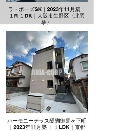
ラ・ポーズSK｜2023年11月築｜
１R １DK｜大阪市生野区〈北巽
駅〉
ハーモニーテラス醍醐御霊ヶ下町
｜2023年11月築 ｜１LDK｜京都