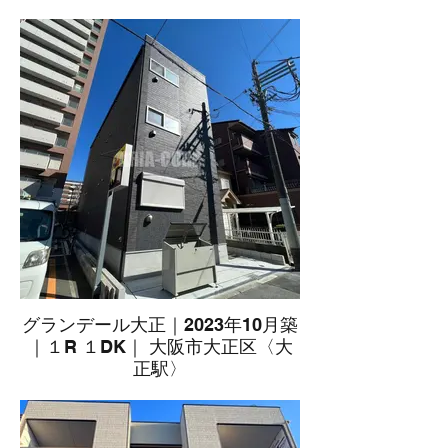
グランデール大正｜2023年10月築
｜１R １DK｜ 大阪市大正区〈大
正駅〉