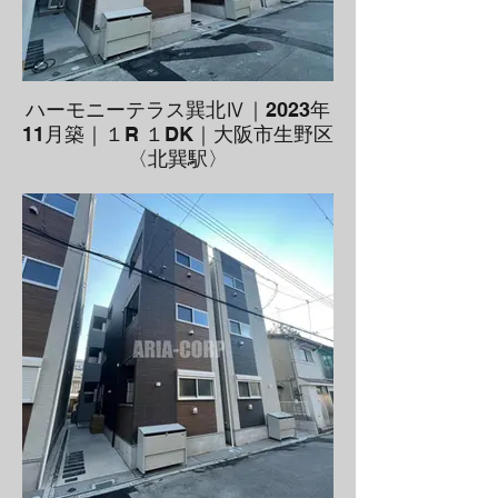
ハーモニーテラス巽北Ⅳ｜2023年
11月築｜１R １DK｜大阪市生野区
〈北巽駅〉